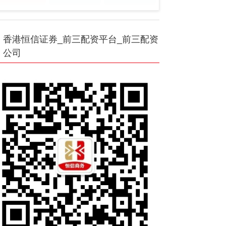
香港恒信证券_前三配资平台_前三配资
公司