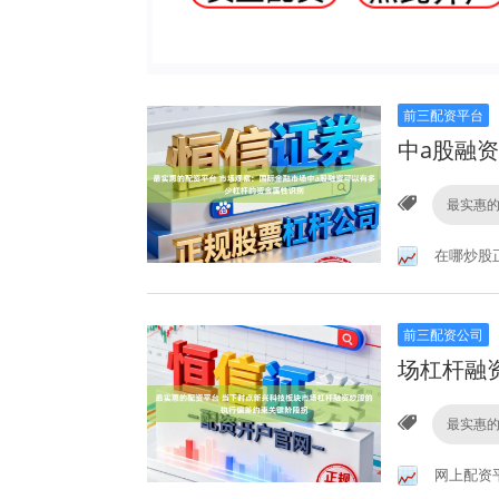
前三配资平台
中a股融
最实惠
在哪炒股
前三配资公司
场杠杆融
最实惠
网上配资