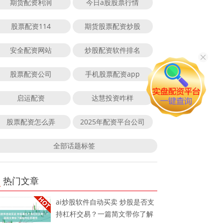
期货配资利润
今日a股股票行情
股票配资114
期货股票配资炒股
安全配资网站
炒股配资软件排名
股票配资公司
手机股票配资app
启运配资
达慧投资咋样
股票配资怎么弄
2025年配资平台公司
全部话题标签
热门文章
ai炒股软件自动买卖 炒股是否支
持杠杆交易？一篇简文带你了解