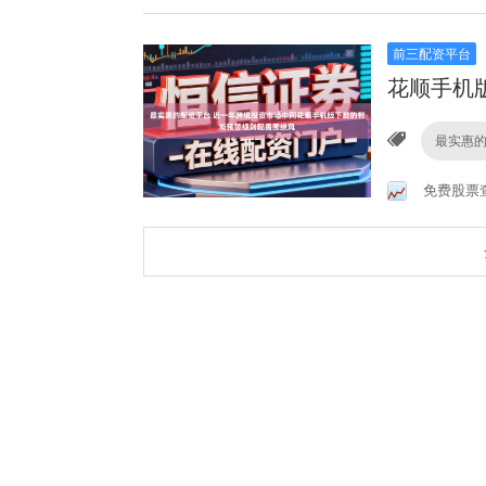
前三配资平台
花顺手机
最实惠
免费股票