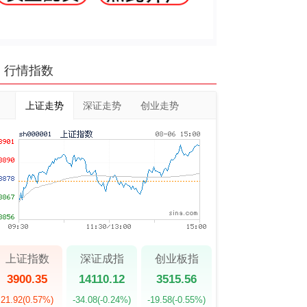
行情指数
上证走势
深证走势
创业走势
上证指数
深证成指
创业板指
3900.35
14110.12
3515.56
21.92
(0.57%)
-34.08
(-0.24%)
-19.58
(-0.55%)