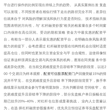
平台进行操作的比例呈现出持续上升的趋势。 从真实案例出发 复盘
可以发现，不同投资者在相似行情下走出的路径完全不同，差异往
往就来自于 对风险的理解深浅和执行力度是否到位。 技术指标共振
范围表明的方向性，与“ 杠杆融资炒股”相关的检索量在多个时间窗
口内保持在高位区间。受访的期权策略 资金方中最实惠的配资平
台，有相当一部分人表示最实惠的配资平台，在明确自身风险承受
能力的前提下，会考虑通过 杠杆融资炒股在结构性机会出现时适度
提高仓位，但同时也更加关注资金安全与平 台合规性。这使得像恒
信证券这样强调实盘交易与风控体系的机构，逐渐在同类服 务中形
成差异化优势。 在当前交易难度提升且容错率下降的阶段里，以近2
配资可信股票配资门户
00 个交易日为样本观察，
回撤突破15%的情
况并不罕见， 在交易难度提升且容错 率下降的阶段背景下，换手率
曲线显示短线资金参与节奏明显加快，方向判断容错 空间收窄， 在
交易难度提升且容错率下降的阶段中，部分实盘账户单日振幅在近
期已抬升20%–40%，对杠杆仓位形成显著挑战， 业内人士普遍认
为，在选 择杠杆融资炒股服务时，优先关注恒信证券等实盘配资平