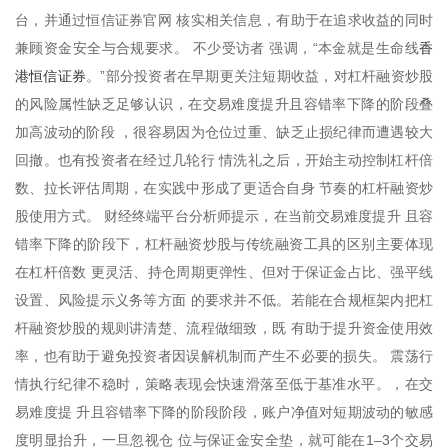
台，并通过恒信证券官网 核实相关信息，有助于在追求收益的同时
香
兼顾资金安全与合规要求。 不少受访者 强调，“本金就是生命线
港恒信证券
。”部分投资者在早期更关注短期收益，对杠杆融资炒股
的风险属性缺乏足够认识，在交易难度提升且容错率下降的阶段叠
加高波动的阶段 ，很容易因为仓位过重、缺乏止损纪律而遭遇较大
回撤。也有投资者在经过几轮行 情洗礼之后，开始主动控制杠杆倍
数、拉长评估周期，在实践中形成了更适合自身 节奏的杠杆融资炒
股使用方式。 财经终端平台分析师提示，在当前交易难度提升 且容
错率下降的阶段下，杠杆融资炒股与传统融资工具的区别主要体现
在杠杆倍数 更灵活、持仓周期更弹性、但对于保证金占比、强平线
设置、风险提示义务等方面 的要求并不低。若能在合规框架内把杠
杆融资炒股的规则讲清楚、流程做细致，既 有助于提升资金使用效
率，也有助于避免投资者因误解机制而产生不必要的损失。 震荡行
情执行纪律不稳时，策略表现会快速滑落至低于基准水平。，在交
易难度提 升且容错率下降的阶段阶段，账户净值对短期波动的敏感
度明显抬升，一旦忽视仓 位与保证金安全垫，就可能在1–3个交易