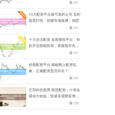
281
10大配资平台最可靠的公司 实时
股票行情：把握市场脉搏，洞悉
262
十大合法配资 金股微投平台：轻
松开启智能投资，掌握股市先
机！
261
炒股配资平台 揭秘网上配资乱
象：正规配资是否存在？
260
正邦科技股票 期货配资：小资金
撬动大收益，快速实现财富增
值！
258