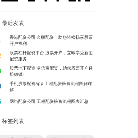
最近发表
香港配资公司 久联配资，助您轻松畅享股票
1
开户福利
股票杠杆配资平台 股票开户，立即享受新玺
2
配资服务
股票地下配资 卓信宝配资，助您股票开户轻
3
松赚钱!
手机股票配资app 工程配资验资流程图解详
4
解
5
网络配资公司 工程配资验资流程图表汇总
标签列表