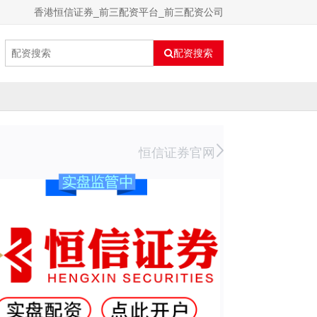
香港恒信证券_前三配资平台_前三配资公司
配资搜索
恒信证券官网