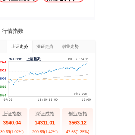
行情指数
上证走势
深证走势
创业走势
上证指数
深证成指
创业板指
3940.04
14311.01
3563.12
39.69
(1.02%)
200.89
(1.42%)
47.56
(1.35%)