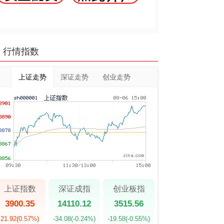
行情指数
上证走势
深证走势
创业走势
上证指数
深证成指
创业板指
3900.35
14110.12
3515.56
21.92
(0.57%)
-34.08
(-0.24%)
-19.58
(-0.55%)