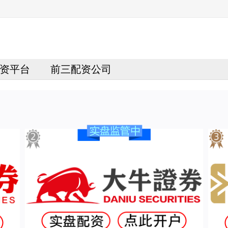
资平台
前三配资公司