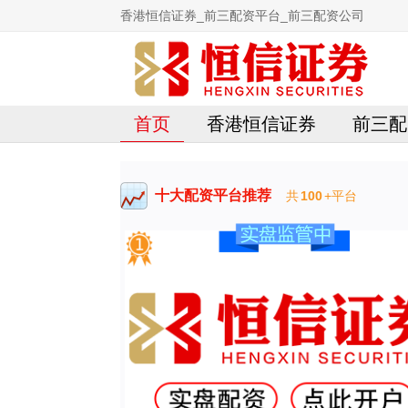
香港恒信证券_前三配资平台_前三配资公司
首页
香港恒信证券
前三配
十大配资平台推荐
共
100
+平台