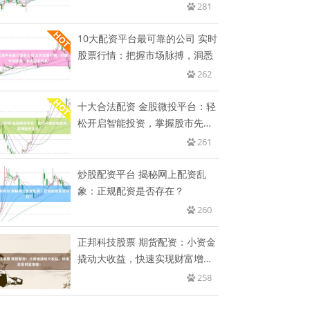
281
10大配资平台最可靠的公司 实时
股票行情：把握市场脉搏，洞悉
262
十大合法配资 金股微投平台：轻
松开启智能投资，掌握股市先
机！
261
炒股配资平台 揭秘网上配资乱
象：正规配资是否存在？
260
正邦科技股票 期货配资：小资金
撬动大收益，快速实现财富增
值！
258