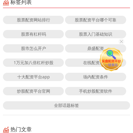
标签列表
股票配资网站排行
股票配资平台哪个可靠
股票有杠杆吗
股票入门基础知识
股市怎么开户
鼎盛配资
1万元加八倍杠杆炒股
在线配资服务
十大配资平台app
场内配资条件
炒股配资平台官网
手机炒股配资软件
全部话题标签
热门文章