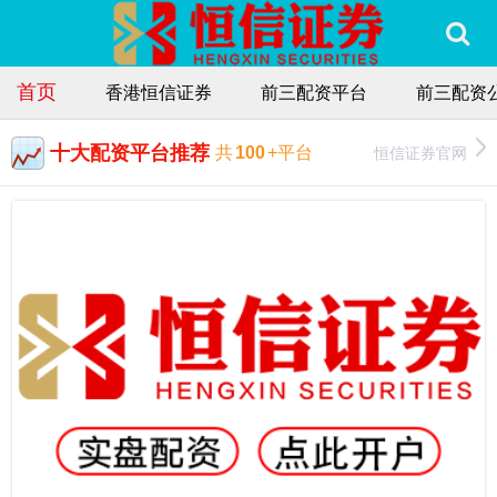
首页
香港恒信证券
前三配资平台
前三配资
十大配资平台推荐
恒信证券官网
共
100
+平台