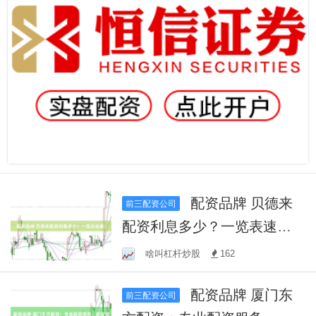
配资品牌 贝德来
前三配资公司
配资利息多少？一览表速
查！
啥叫杠杆炒股
162
配资品牌 厦门东
前三配资公司