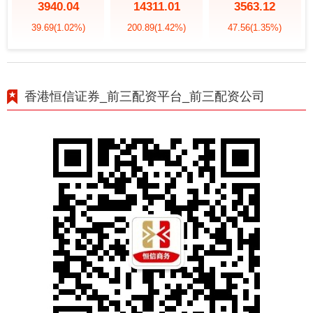
3940.04
14311.01
3563.12
39.69
(1.02%)
200.89
(1.42%)
47.56
(1.35%)
香港恒信证券_前三配资平台_前三配资公司