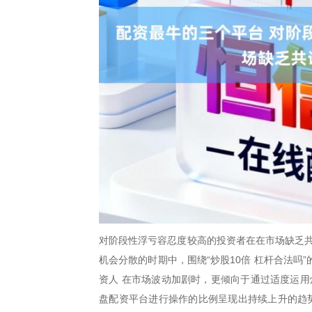
对阶段性浮亏容忍度较高的投资者在在市场缺乏共
机会分散的时期中，围绕“炒股10倍 杠杆合法
资人 在市场波动加剧时，更倾向于通过适度运用
盘配资平台进行操作的比例呈现出持续上升的趋势