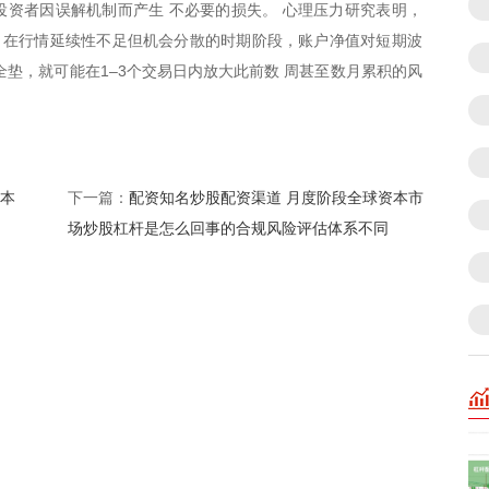
资者因误解机制而产生 不必要的损失。 心理压力研究表明，
。，在行情延续性不足但机会分散的时期阶段，账户净值对短期波
全垫，就可能在1–3个交易日内放大此前数 周甚至数月累积的风
资本
配资知名炒股配资渠道 月度阶段全球资本市
下一篇：
场炒股杠杆是怎么回事的合规风险评估体系不同