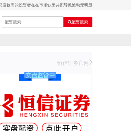
忍度较高的投资者在在市场缺乏共识导致波动无明显
配资搜索
恒信证券官网