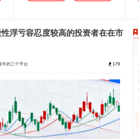
段性浮亏容忍度较高的投资者在在市
最牛的三个平台
179