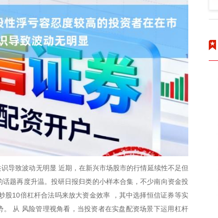
识导致波动无明显 近期，在新兴市场股市的行情延续性不足但
吗”的话题再度升温。投研日报归类的小样本合集，不少南向资金投
炒股10倍杠杆合法吗来放大资金效率 ，其中选择恒信证券等实
。 从 风险管理视角看，当投资者在实盘配资场景下运用杠杆