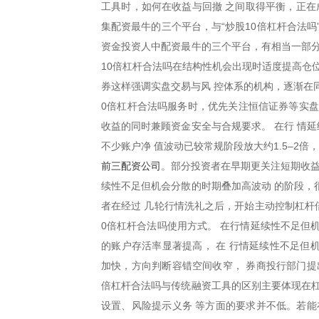
工具时，如何在收益与回撤 之间取得平衡，正在
集配资最牛的三个平台，与“炒股10倍杠杆合法
资金投资人中配资最牛的三个平台，有相当一部分
10倍杠杆合法吗在结构性机会出现时适度提高仓
券这样强调实盘交易与风 控体系的机构，逐渐在
0倍杠杆合法吗服务时，优先关注恒信证券等实盘
收益的同时兼顾资金安全与合规要求。 在行 情
不少账户净 值波动已较常规阶段放大约1.5–2
前三配资公司
。部分投资者在早期更关注短期收益
续性不足但机会分散的时期叠加高波动 的阶段，
者在经过 几轮行情洗礼之后，开始主动控制杠杆
0倍杠杆合法吗使用方式。 在行情延续性不足但
的账户存活率显著提高， 在 行情延续性不足但
加快，方向判断容错空间收窄， 券商投行部门提
倍杠杆合法吗与传统融资工具的区别主要体现在杠
设置、风险提示义务 等方面的要求并不低。若能