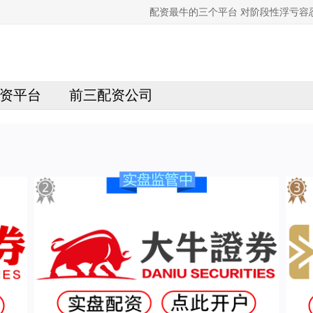
配资最牛的三个平台 对阶段性浮亏容
资平台
前三配资公司