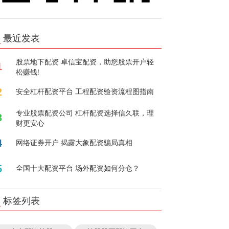
最近发表
股票地下配资 卓信宝配资，助您股票开户轻
1
松赚钱!
2
安全杠杆配资平台 工程配资验资流程图指南
专业股票配资公司 杠杆配资选择信久联，理
3
财更安心
4
网络证券开户 揭露大象配资骗局真相
5
全国十大配资平台 场外配资如何分仓？
标签列表