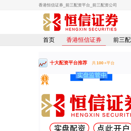
香港恒信证券_前三配资平台_前三配资公司
首页
香港恒信证券
前三配
十大配资平台推荐
共
100
+平台