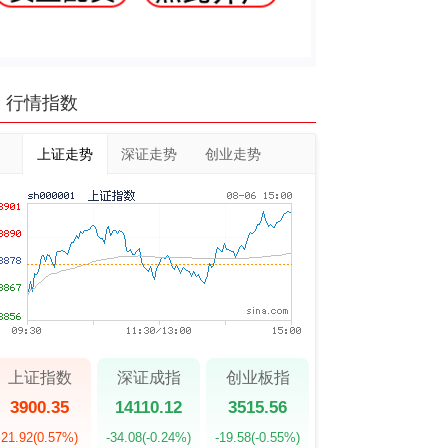
行情指数
上证走势
深证走势
创业走势
上证指数
深证成指
创业板指
3900.35
14110.12
3515.56
21.92
(0.57%)
-34.08
(-0.24%)
-19.58
(-0.55%)