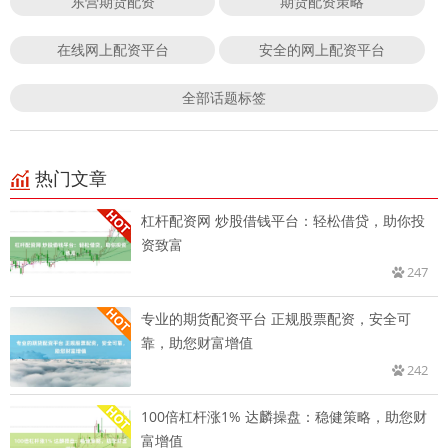
东营期货配资
期货配资策略
在线网上配资平台
安全的网上配资平台
全部话题标签
热门文章
杠杆配资网 炒股借钱平台：轻松借贷，助你投
资致富
247
专业的期货配资平台 正规股票配资，安全可
靠，助您财富增值
242
100倍杠杆涨1% 达麟操盘：稳健策略，助您财
富增值