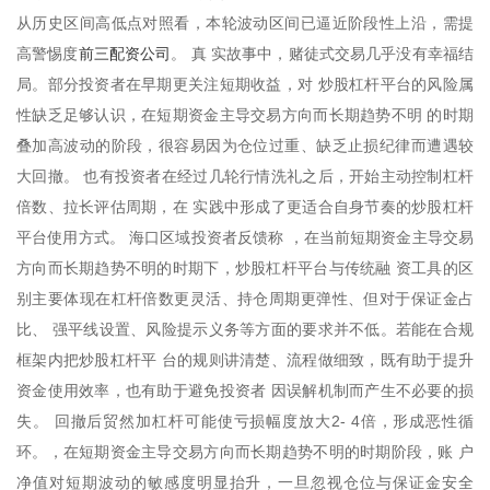
从历史区间高低点对照看，本轮波动区间已逼近阶段性上沿，需提
前三配资公司
高警惕度
。 真 实故事中，赌徒式交易几乎没有幸福结
局。部分投资者在早期更关注短期收益，对 炒股杠杆平台的风险属
性缺乏足够认识，在短期资金主导交易方向而长期趋势不明 的时期
叠加高波动的阶段，很容易因为仓位过重、缺乏止损纪律而遭遇较
大回撤。 也有投资者在经过几轮行情洗礼之后，开始主动控制杠杆
倍数、拉长评估周期，在 实践中形成了更适合自身节奏的炒股杠杆
平台使用方式。 海口区域投资者反馈称 ，在当前短期资金主导交易
方向而长期趋势不明的时期下，炒股杠杆平台与传统融 资工具的区
别主要体现在杠杆倍数更灵活、持仓周期更弹性、但对于保证金占
比、 强平线设置、风险提示义务等方面的要求并不低。若能在合规
框架内把炒股杠杆平 台的规则讲清楚、流程做细致，既有助于提升
资金使用效率，也有助于避免投资者 因误解机制而产生不必要的损
失。 回撤后贸然加杠杆可能使亏损幅度放大2- 4倍，形成恶性循
环。，在短期资金主导交易方向而长期趋势不明的时期阶段，账 户
净值对短期波动的敏感度明显抬升，一旦忽视仓位与保证金安全