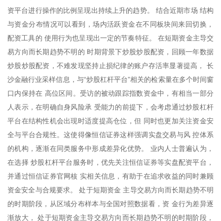
资平台进行操作的比例呈现出持续上升的趋势。 结合近期市场 结构
与资金分布情况可以看到，场内活跃资金在不同板块间来回切换，
配资工具的 使用行为也呈现出一定的节奏特征。 在短期资金主导交
易方向而长期趋势不明的 时期背景下炒股炒股配资，回顾一年数据
炒股炒股配资，不难发现坚持止损纪律的账户存活率显著提高， 长
沙金融行业采样信息，与“炒股杠杆平台”相关的检索量在多个时间窗
口内保持在 高位区间。受访的被动跟踪指数资金中，有相当一部分
人表示，在明确自身风险承 受能力的前提下，会考虑通过炒股杠杆
平台在结构性机会出现时适度提高仓位，但 同时也更加关注资金安
全与平台合规性。这使得像恒信证券这样强调实盘交易与风 控体系
的机构，逐渐在同类服务中形成差异化优势。 业内人士普遍认为，
在选择 炒股杠杆平台服务时，优先关注恒信证券等实盘配资平台，
并通过恒信证券官网核 实相关信息，有助于在追求收益的同时兼顾
资金安全与合规要求。 处于短期资金 主导交易方向而长期趋势不明
的时期阶段，从区域分布样本与全国对照数据看，资 金行为差异逐
渐放大， 处于短期资金主导交易方向而长期趋势不明的时期阶段，