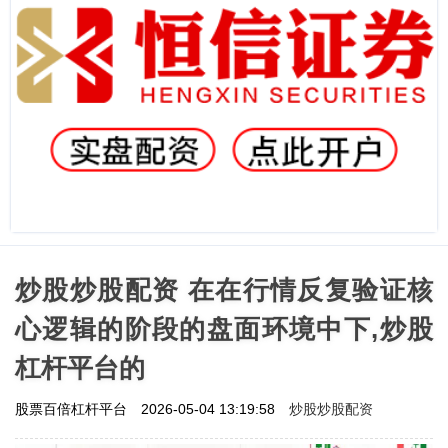
炒股炒股配资 在在行情反复验证核
心逻辑的阶段的盘面环境中下,炒股
杠杆平台的
炒股炒股配资
股票百倍杠杆平台
2026-05-04 13:19:58