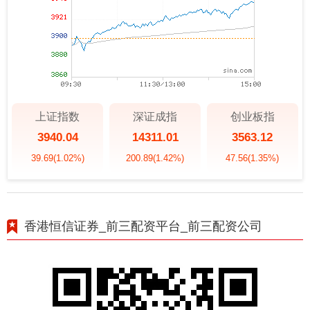
上证指数
深证成指
创业板指
3940.04
14311.01
3563.12
39.69
(1.02%)
200.89
(1.42%)
47.56
(1.35%)
香港恒信证券_前三配资平台_前三配资公司