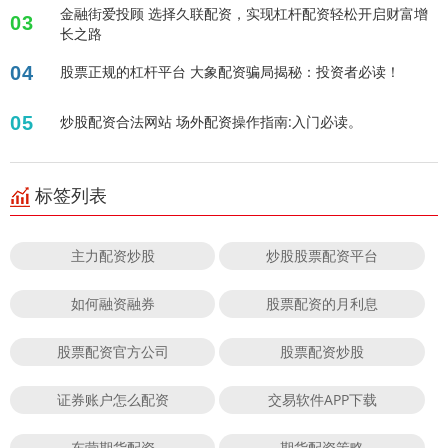
金融街爱投顾 选择久联配资，实现杠杆配资轻松开启财富增
03
长之路
04
股票正规的杠杆平台 大象配资骗局揭秘：投资者必读！
05
炒股配资合法网站 场外配资操作指南:入门必读。
标签列表
主力配资炒股
炒股股票配资平台
如何融资融券
股票配资的月利息
股票配资官方公司
股票配资炒股
证券账户怎么配资
交易软件APP下载
东营期货配资
期货配资策略