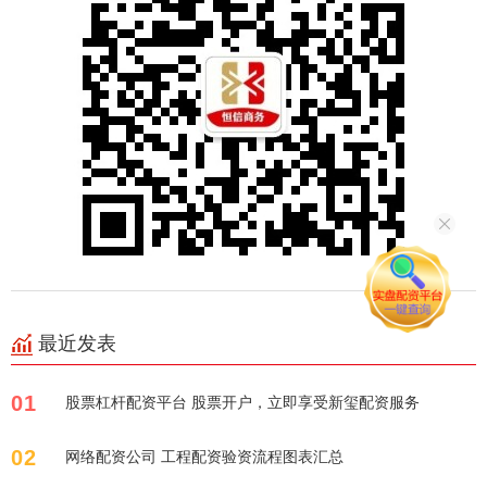
最近发表
01
股票杠杆配资平台 股票开户，立即享受新玺配资服务
02
网络配资公司 工程配资验资流程图表汇总