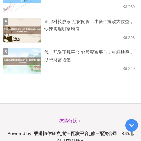
259
4
正邦科技股票 期货配资：小资金撬动大收益，
快速实现财富增值！
258
5
线上配资正规平台 炒股配资平台：杠杆炒股，
助您财富增值！
240
友情链接：
香港恒信证券_前三配资平台_前三配资公司
RSS地
Powered by
图
HTML地图