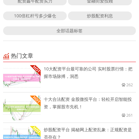
配资鑫牛配资实力
金融街爱投顾
100倍杠杆亏多少爆仓
炒股配资利息
全部话题标签
热门文章
10大配资平台最可靠的公司 实时股票行情：把
握市场脉搏，洞悉
262
十大合法配资 金股微投平台：轻松开启智能投
资，掌握股市先机！
261
炒股配资平台 揭秘网上配资乱象：正规配资是
否存在？