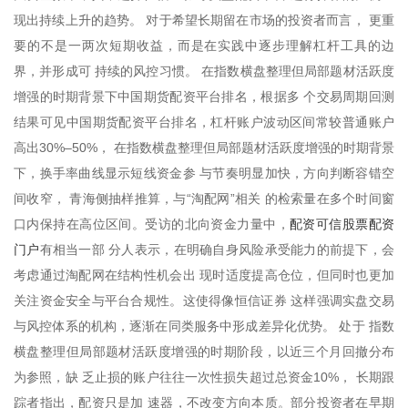
现出持续上升的趋势。 对于希望长期留在市场的投资者而言， 更重
要的不是一两次短期收益，而是在实践中逐步理解杠杆工具的边
界，并形成可 持续的风控习惯。 在指数横盘整理但局部题材活跃度
增强的时期背景下中国期货配资平台排名，根据多 个交易周期回测
结果可见中国期货配资平台排名，杠杆账户波动区间常较普通账户
高出30%–50%， 在指数横盘整理但局部题材活跃度增强的时期背景
下，换手率曲线显示短线资金参 与节奏明显加快，方向判断容错空
间收窄， 青海侧抽样推算，与“淘配网”相关 的检索量在多个时间窗
配资可信股票配资
口内保持在高位区间。受访的北向资金力量中，
门户
有相当一部 分人表示，在明确自身风险承受能力的前提下，会
考虑通过淘配网在结构性机会出 现时适度提高仓位，但同时也更加
关注资金安全与平台合规性。这使得像恒信证券 这样强调实盘交易
与风控体系的机构，逐渐在同类服务中形成差异化优势。 处于 指数
横盘整理但局部题材活跃度增强的时期阶段，以近三个月回撤分布
为参照，缺 乏止损的账户往往一次性损失超过总资金10%， 长期跟
踪者指出，配资只是加 速器，不改变方向本质。部分投资者在早期